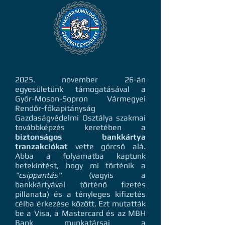
2025. november 26-án
egyesületünk támogatásával a
Győr-Moson-Sopron Vármegyei
Rendőr-főkapitányság
Gazdaságvédelmi Osztálya szakmai
továbbképzés keretében a
biztonságos bankkártya
tranzakciókat
vette górcső alá.
Abba a folyamatba kaptunk
betekintést, hogy mi történik a
"csippantás"
(vagyis a
bankkártyával történő fizetés
pillanata) és a tényleges kifizetés
célba érkezése között. Ezt mutatták
be a Visa, a Mastercard és az MBH
Bank munkatársai a