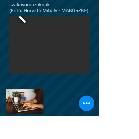
szaknyomozóknak.
(Fotó: Horváth Mihály - MABÜSZKE)
ELÉRHETŐSÉGEK:
E-mail:
mabuszke@bunuldozok.hu