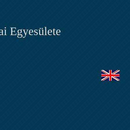
i Egyesülete
em
Pályázatok
Partnereink