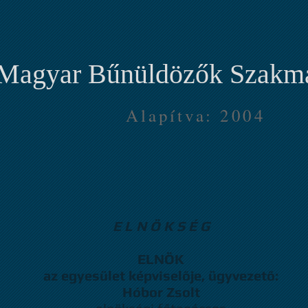
Magyar Bűnüldözők Szakma
Alapítva: 2004
 Bűnüldöző" c. folyóirat
Dobos-díj
Dobos Emlékér
E L N Ö K S É G
ELNÖK
az egyesület képviselője, ügyvezető:
Hóbor Zsolt