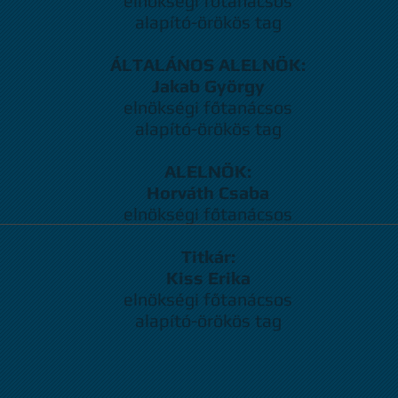
elnökségi főtanácsos
alapító-örökös tag
ÁLTALÁNOS ALELNÖK:
Jakab György
elnökségi főtanácsos
alapító-örökös tag
ALELNÖK:
Horváth Csaba
elnökségi főtanácsos
Titkár:
Kiss Erika
elnökségi főtanácsos
alapító-örökös tag