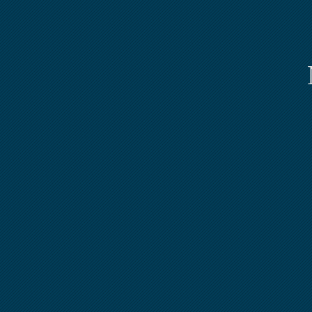
Home
Egyesület
"Magyar