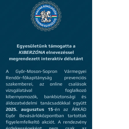
Egyesületünk támogatta a
KIBERZÓNA
elnevezéssel
megrendezett interaktív délutánt
A Győr-Moson-Sopron Vármegyei
Rendőr-főkapitányság prevenciós
szakemberei, az online csalások
vizsgálatával foglalkozó
kibernyomozók, bankbiztonsági és
áldozatvédelmi tanácsadókkal együtt
2025. augusztus 15
-én az ÁRKÁD
Győr Bevásárlóközpontban tartottak
figyelemfelkeltő akciót. A rendezvény
érdekességeként nem csak az