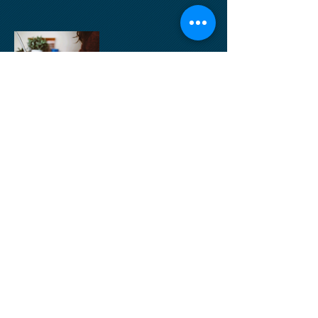
ELÉRHETŐSÉGEK:
E-mail:
mabuszke@bunuldozok.hu
titkarsag.bunuldozok@gmail.com
Székhely:
1048 Budapest, Sárpatak u. 15.
+36-30/699-2243
Bankszámlaszám:
ERSTE Bank 11600006-00000001-
98701088
Bejegyzési szám: ​
Fővárosi Bíróság 11.Pk.60871/2004/4
(sorszám:11251)
Törvényszéki nyilvántartási szám: 01-