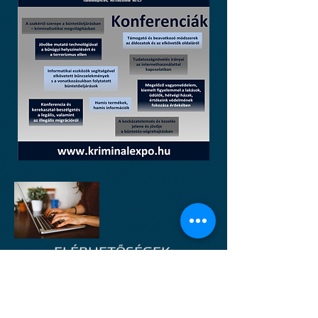
ELÉRHETŐSÉGEK:
E-mail:
mabuszke@bunuldozok.hu
titkarsag.bunuldozok@gmail.com